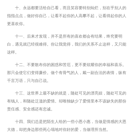
十、永远都要活给自己看，而且笑容要特别灿烂，别在乎别人的
指指点点，做好你自己，让看不起你的人高攀不起，让看得起你的人
更喜欢你。
十一、后来才发现，并不是所有的喜欢都会有结果，终究要明
白，遇见就已经很难得。你让我觉得，我们的关系不止这样，又只能
这样。
十二、不要散布你的困惑和苦厄，更不要炫耀你的幸福和喜乐。
那只会使它们变得廉价。做个有骨气的人，戴一副合法的表情，纵有
千言万语，只与自己说。
十三、这世界上最不缺的就是，随处可见的漂亮妞，随处可见的
有钱人，和随处泛滥的爱情。却唯独缺少了爱情里本不该缺失的那份
责任感、安全感还有忠诚。
十四、我们总是把陌生人给的一些小恩小惠，当做是情感的大恩
大德，却把身边那些死心塌地对你好的爱，当做理所当然。