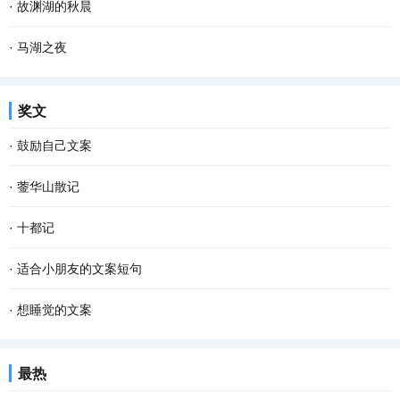
·
故渊湖的秋晨
·
马湖之夜
奖文
·
鼓励自己文案
·
蓥华山散记
·
十都记
·
适合小朋友的文案短句
·
想睡觉的文案
最热