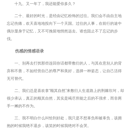
十九、又一年了，我还能爱你多久？
二十、最好的时光，是经由记忆粉饰的过往。我们会不由自主地
忘记伤痛，欢天喜地地投向下一个天国。过往的人事，在前行的途中
偶尔显身于记忆，又不可挽留地悄然远去。谁也阻止不了忘记的步
伐。
伤感的情感语录
一、别再去打扰那些连回你话都带敷衍的人，与其在意别人的背
弃和不善，不如经营自己的尊严和美好，选择一种姿态，让自己活得
无可替代。
二、我们总是喜欢拿“顺其自然”来敷衍人生道路上的荆棘坎坷，却
很少承认，真正的顺其自然，其实是竭尽所能之后的不强求，而非两
手一摊的不作为。
三、我不明白什么叫恰到好处，我只是不想辜负和被辜负，该拥
抱的时候我绝不退步，该笑的时候我绝对不会哭。