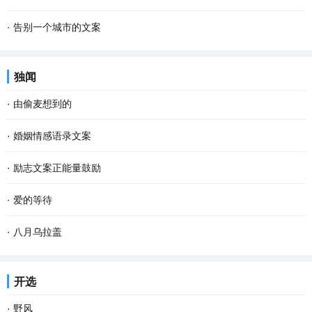
·
告别一个城市的文案
独闻
·
由偷麦想到的
·
婚姻情感语录文案
·
励志文案正能量鼓励
·
爱的等待
·
八月乌拉盖
开选
·
野风