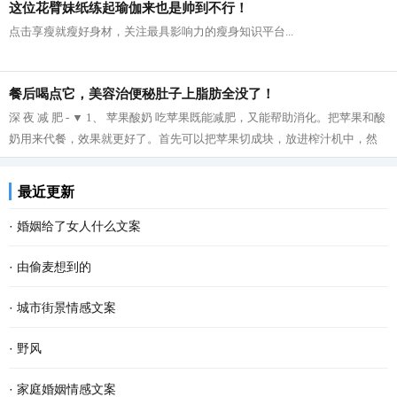
这位花臂妹纸练起瑜伽来也是帅到不行！
点击享瘦就瘦好身材，关注最具影响力的瘦身知识平台...
餐后喝点它，美容治便秘肚子上脂肪全没了！
深 夜 减 肥 - ▼ 1、 苹果酸奶 吃苹果既能减肥，又能帮助消化。把苹果和酸
奶用来代餐，效果就更好了。首先可以把苹果切成块，放进榨汁机中，然
后再把榨好的苹果汁与酸奶拌在一起...
最近更新
·
婚姻给了女人什么文案
·
由偷麦想到的
·
城市街景情感文案
·
野风
·
家庭婚姻情感文案