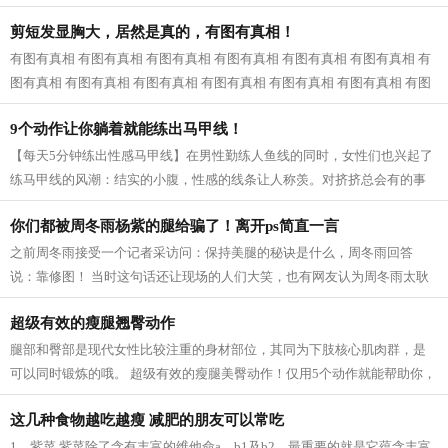
近一看，原来是婆婆和公公，我已经快...
剪短发显胸大，居然是真的，有图有真相！
有图有真相 有图有真相 有图有真相 有图有真相 有图有真相 有图有真相 有
图有真相 有图有真相 有图有真相 有图有真相 有图有真相 有图有真相 有图
有真相...
9个动作让你躺着就能练出马甲线！
【每天5分钟练出性感马甲线】在男性勤练人鱼线的同时，女性们也兴起了
练马甲线的风潮：结实的小腹，性感的线条让人称羡。对挤挤总会有的事
业线，拥有马甲线的女性呈现的体态更...
你们都被周冬雨杨紫的腿给骗了！离开ps简直一言
之前周冬雨接受一个记者采访问：保持美腿的秘诀是什么，周冬雨回答
说：靠修图！ 当时这句话还让现场的人们大笑，也有网友认为周冬雨太耿
直，然而，看了一些没有后期修的图片之...
超级有效的瘦腿翘臀动作
腿部和臀部是现代女性比较注重的身材部位，其同为下肢核心肌肉群，是
可以同时锻炼的哦。 超级有效的瘦腿美臀动作！仅用5个动作就能帮助你，
瘦出性感美腿，同时还塑造紧致翘臀...
这几种食物越吃越瘦 减肥的朋友可以常吃
1、紫菜 紫菜除了含有丰富的维他命a、b1及b2，最重要的就是它蕴含丰富