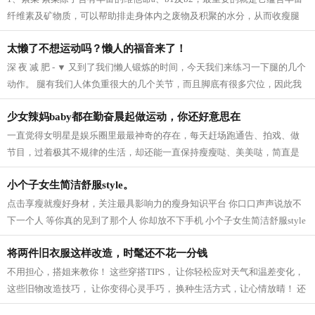
纤维素及矿物质，可以帮助排走身体内之废物及积聚的水分，从而收瘦腿
之效。 2、芝麻 芝麻它的亚麻仁油酸可以...
太懒了不想运动吗？懒人的福音来了！
深 夜 减 肥 - ▼ 又到了我们懒人锻炼的时间，今天我们来练习一下腿的几个
动作。 腿有我们人体负重很大的几个关节，而且脚底有很多穴位，因此我
们要多锻炼我们的脚，促进血液循...
少女辣妈baby都在勤奋晨起做运动，你还好意思在
一直觉得女明星是娱乐圈里最最神奇的存在，每天赶场跑通告、拍戏、做
节目，过着极其不规律的生活，却还能一直保持瘦瘦哒、美美哒，简直是
羡慕死我们这些凡人啦~老天爷爷太不公...
小个子女生简洁舒服style。
点击享瘦就瘦好身材，关注最具影响力的瘦身知识平台 你口口声声说放不
下一个人 等你真的见到了那个人 你却放不下手机 小个子女生简洁舒服style
模特身高159CM 165cm半熟女生的轻熟小性...
将两件旧衣服这样改造，时髦还不花一分钱
不用担心，搭姐来教你！ 这些穿搭TIPS， 让你轻松应对天气和温差变化，
这些旧物改造技巧， 让你变得心灵手巧， 换种生活方式，让心情放晴！ 还
等什么，快点学起来吧！ 针织衫 风...