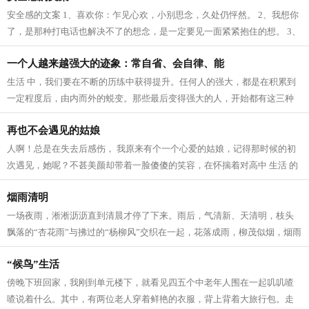
安全感的文案 1、喜欢你：乍见心欢，小别思念，久处仍怦然。 2、我想你
了，是那种打电话也解决不了的想念，是一定要见一面紧紧抱住的想。 3、
我爱这个世界上的三件事：太阳，月...
一个人越来越强大的迹象：常自省、会自律、能
生活 中，我们要在不断的历练中获得提升。任何人的强大，都是在积累到
一定程度后，由内而外的蜕变。那些最后变得强大的人，开始都有这三种
迹象。 常自省 人生 路上，每个人的境...
再也不会遇见的姑娘
人啊！总是在失去后感伤， 我原来有个一个心爱的姑娘，记得那时候的初
次遇见，她呢？不甚美颜却带着一脸傻傻的笑容，在怀揣着对高中 生活 的
向往，在人群中拥挤寻找着我的老师...
烟雨清明
一场夜雨，淅淅沥沥直到清晨才停了下来。雨后，气清新、天清明，枝头
飘落的“杏花雨”与拂过的“杨柳风”交织在一起，花落成雨，柳茂似烟，烟雨
清明寄深情。 清明，逐雨而来。...
“候鸟”生活
傍晚下班回家，我刚到单元楼下，就看见四五个中老年人围在一起叽叽喳
喳说着什么。其中，有两位老人穿着鲜艳的衣服，背上背着大旅行包。走