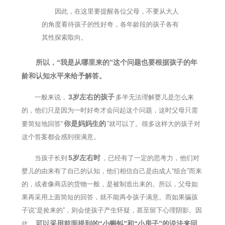
因此，在这里要提醒各位父母，不要从大人
的角度看待孩子的性好奇，各年龄段的孩子各有
其性探索取向。
所以，“我是从哪里来的”这个问题也要根据孩子的年
龄和认知水平来给予解答。
3岁左右的孩子
一般来说，
多半无法理解婴儿是怎么来
的，他们只是因为一时好奇才会问起这个问题，这时父母只需
你是妈妈生的
要简短地回答“
”就可以了。很多这样大的孩子对
这个答案都会感到很满意。
5岁左右时
当孩子长到
，已经有了一定的思考力，他们对
婴儿的由来有了自己的认知，他们相信自己是由成人“组合”而来
的，或者像商店的货物一般，是被制造出来的。所以，父母如
果再采用上面简短的回答，就不能再令孩子满意。而如果骗孩
子说“是捡来的”，则会使孩子产生怀疑，甚至留下心理阴影。因
可以采用前面提到的“小蝌蚪”和“小房子”的说法来回
此，