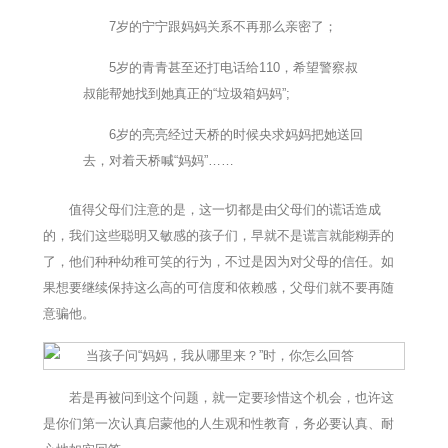
7岁的宁宁跟妈妈关系不再那么亲密了；
5岁的青青甚至还打电话给110，希望警察叔
叔能帮她找到她真正的“垃圾箱妈妈”;
6岁的亮亮经过天桥的时候央求妈妈把她送回
去，对着天桥喊“妈妈”……
值得父母们注意的是，这一切都是由父母们的谎话造成
的，我们这些聪明又敏感的孩子们，早就不是谎言就能糊弄的
了，他们种种幼稚可笑的行为，不过是因为对父母的信任。如
果想要继续保持这么高的可信度和依赖感，父母们就不要再随
意骗他。
若是再被问到这个问题，就一定要珍惜这个机会，也许这
是你们第一次认真启蒙他的人生观和性教育，务必要认真、耐