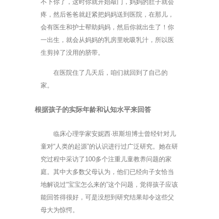
不下你了，这时你就开始敲门，妈妈的肚子就会
疼，然后爸爸就赶紧把妈妈送到医院，在那儿，
会有医生和护士帮助妈妈，然后你就出生了！你
一出生，就会从妈妈的乳房里吮吸乳汁，所以医
生剪掉了没用的脐带。
在医院住了几天后，咱们就回到了自己的
家。
根据孩子的实际年龄和认知水平来回答
临床心理学家安妮西·班斯坦博士曾经针对儿
童对“人类的起源”的认识进行过广泛研究。她在研
究过程中采访了100多个注重儿童教养问题的家
庭。其中大多数父母认为，他们已经向子女恰当
地解说过“宝宝怎么来的”这个问题，觉得孩子应该
能回答得很好，可是没想到研究结果却令这些父
母大为惊愕。