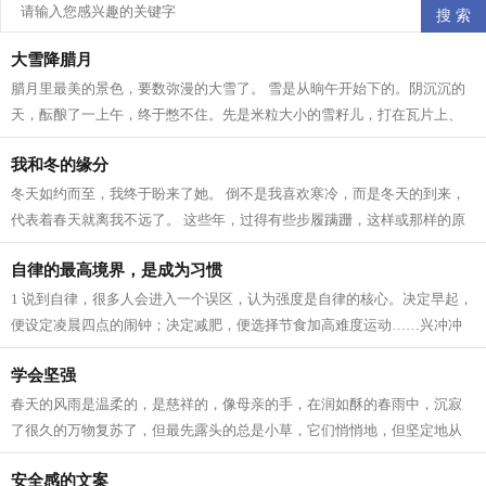
大雪降腊月
腊月里最美的景色，要数弥漫的大雪了。 雪是从晌午开始下的。阴沉沉的
天，酝酿了一上午，终于憋不住。先是米粒大小的雪籽儿，打在瓦片上、
枯枝上，沙沙作响。接着，雪籽中夹带...
我和冬的缘分
冬天如约而至，我终于盼来了她。 倒不是我喜欢寒冷，而是冬天的到来，
代表着春天就离我不远了。 这些年，过得有些步履蹒跚，这样或那样的原
因。所以我一直在期待着 人生 跟季节...
自律的最高境界，是成为习惯
1 说到自律，很多人会进入一个误区，认为强度是自律的核心。决定早起，
便设定凌晨四点的闹钟；决定减肥，便选择节食加高难度运动……兴冲冲
立目标，却因为强度太大，内心已有...
学会坚强
春天的风雨是温柔的，是慈祥的，像母亲的手，在润如酥的春雨中，沉寂
了很久的万物复苏了，但最先露头的总是小草，它们悄悄地，但坚定地从
土里钻出来，为山野铺上一层绿色，充...
安全感的文案