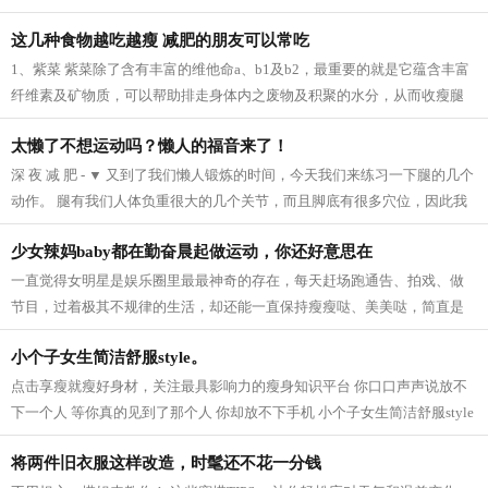
瘦出性感美腿，同时还塑造紧致翘臀...
这几种食物越吃越瘦 减肥的朋友可以常吃
1、紫菜 紫菜除了含有丰富的维他命a、b1及b2，最重要的就是它蕴含丰富
纤维素及矿物质，可以帮助排走身体内之废物及积聚的水分，从而收瘦腿
之效。 2、芝麻 芝麻它的亚麻仁油酸可以...
太懒了不想运动吗？懒人的福音来了！
深 夜 减 肥 - ▼ 又到了我们懒人锻炼的时间，今天我们来练习一下腿的几个
动作。 腿有我们人体负重很大的几个关节，而且脚底有很多穴位，因此我
们要多锻炼我们的脚，促进血液循...
少女辣妈baby都在勤奋晨起做运动，你还好意思在
一直觉得女明星是娱乐圈里最最神奇的存在，每天赶场跑通告、拍戏、做
节目，过着极其不规律的生活，却还能一直保持瘦瘦哒、美美哒，简直是
羡慕死我们这些凡人啦~老天爷爷太不公...
小个子女生简洁舒服style。
点击享瘦就瘦好身材，关注最具影响力的瘦身知识平台 你口口声声说放不
下一个人 等你真的见到了那个人 你却放不下手机 小个子女生简洁舒服style
模特身高159CM 165cm半熟女生的轻熟小性...
将两件旧衣服这样改造，时髦还不花一分钱