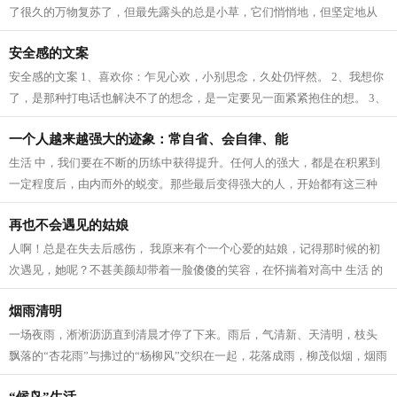
了很久的万物复苏了，但最先露头的总是小草，它们悄悄地，但坚定地从
土里钻出来，为山野铺上一层绿色，充...
安全感的文案
安全感的文案 1、喜欢你：乍见心欢，小别思念，久处仍怦然。 2、我想你
了，是那种打电话也解决不了的想念，是一定要见一面紧紧抱住的想。 3、
我爱这个世界上的三件事：太阳，月...
一个人越来越强大的迹象：常自省、会自律、能
生活 中，我们要在不断的历练中获得提升。任何人的强大，都是在积累到
一定程度后，由内而外的蜕变。那些最后变得强大的人，开始都有这三种
迹象。 常自省 人生 路上，每个人的境...
再也不会遇见的姑娘
人啊！总是在失去后感伤， 我原来有个一个心爱的姑娘，记得那时候的初
次遇见，她呢？不甚美颜却带着一脸傻傻的笑容，在怀揣着对高中 生活 的
向往，在人群中拥挤寻找着我的老师...
烟雨清明
一场夜雨，淅淅沥沥直到清晨才停了下来。雨后，气清新、天清明，枝头
飘落的“杏花雨”与拂过的“杨柳风”交织在一起，花落成雨，柳茂似烟，烟雨
清明寄深情。 清明，逐雨而来。...