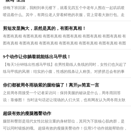
“候鸟”生活
傍晚下班回家，我刚到单元楼下，就看见四五个中老年人围在一起叽叽喳
喳说着什么。其中，有两位老人穿着鲜艳的衣服，背上背着大旅行包。走
近一看，原来是婆婆和公公，我已经快...
剪短发显胸大，居然是真的，有图有真相！
有图有真相 有图有真相 有图有真相 有图有真相 有图有真相 有图有真相 有
图有真相 有图有真相 有图有真相 有图有真相 有图有真相 有图有真相 有图
有真相...
9个动作让你躺着就能练出马甲线！
【每天5分钟练出性感马甲线】在男性勤练人鱼线的同时，女性们也兴起了
练马甲线的风潮：结实的小腹，性感的线条让人称羡。对挤挤总会有的事
业线，拥有马甲线的女性呈现的体态更...
你们都被周冬雨杨紫的腿给骗了！离开ps简直一言
之前周冬雨接受一个记者采访问：保持美腿的秘诀是什么，周冬雨回答
说：靠修图！ 当时这句话还让现场的人们大笑，也有网友认为周冬雨太耿
直，然而，看了一些没有后期修的图片之...
超级有效的瘦腿翘臀动作
腿部和臀部是现代女性比较注重的身材部位，其同为下肢核心肌肉群，是
可以同时锻炼的哦。 超级有效的瘦腿美臀动作！仅用5个动作就能帮助你，