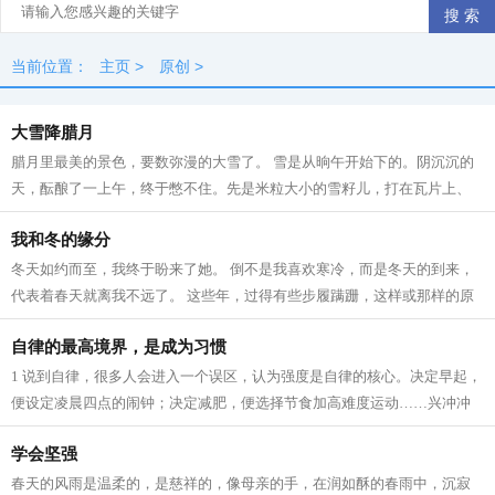
当前位置：
主页
>
原创
>
大雪降腊月
腊月里最美的景色，要数弥漫的大雪了。 雪是从晌午开始下的。阴沉沉的
天，酝酿了一上午，终于憋不住。先是米粒大小的雪籽儿，打在瓦片上、
枯枝上，沙沙作响。接着，雪籽中夹带...
我和冬的缘分
冬天如约而至，我终于盼来了她。 倒不是我喜欢寒冷，而是冬天的到来，
代表着春天就离我不远了。 这些年，过得有些步履蹒跚，这样或那样的原
因。所以我一直在期待着 人生 跟季节...
自律的最高境界，是成为习惯
1 说到自律，很多人会进入一个误区，认为强度是自律的核心。决定早起，
便设定凌晨四点的闹钟；决定减肥，便选择节食加高难度运动……兴冲冲
立目标，却因为强度太大，内心已有...
学会坚强
春天的风雨是温柔的，是慈祥的，像母亲的手，在润如酥的春雨中，沉寂