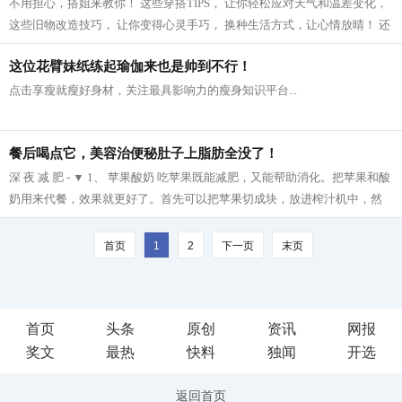
不用担心，搭姐来教你！ 这些穿搭TIPS， 让你轻松应对天气和温差变化，
这些旧物改造技巧， 让你变得心灵手巧， 换种生活方式，让心情放晴！ 还
等什么，快点学起来吧！ 针织衫 风...
这位花臂妹纸练起瑜伽来也是帅到不行！
点击享瘦就瘦好身材，关注最具影响力的瘦身知识平台...
餐后喝点它，美容治便秘肚子上脂肪全没了！
深 夜 减 肥 - ▼ 1、 苹果酸奶 吃苹果既能减肥，又能帮助消化。把苹果和酸
奶用来代餐，效果就更好了。首先可以把苹果切成块，放进榨汁机中，然
后再把榨好的苹果汁与酸奶拌在一起...
首页
1
2
下一页
末页
首页
头条
原创
资讯
网报
奖文
最热
快料
独闻
开选
返回首页