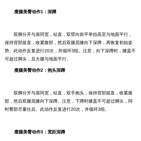
瘦腿美臀动作1：深蹲
双脚分开与肩同宽，站直，双臂向前平举抬高至与地面平行，
保持背部挺直，收紧腹部，然后双腿屈膝向下深蹲，再恢复初始姿
势。此动作反复进行20次，并循环3组。注意，向下深蹲时，膝盖不
可超过脚尖，且大腿与地面平行。
瘦腿美臀动作2：抱头深蹲
双脚分开与肩同宽，站直，双手抱头，保持背部挺直，收紧腹
部，然后双腿屈膝向下深蹲。注意，下蹲时膝盖不可超过脚尖，同
时臀部尽量往后。此动作反复进行20次，并循环3组。
瘦腿美臀动作3：宽距深蹲