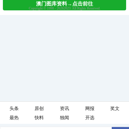
头条
原创
资讯
网报
奖文
最热
快料
独闻
开选