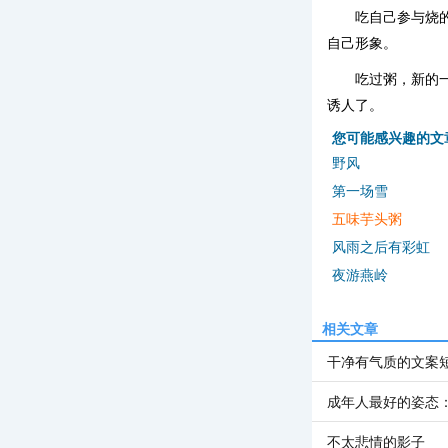
吃自己参与烧
自己形象。
吃过粥，新的
诱人了。
您可能感兴趣的文
野风
第一场雪
五味芋头粥
风雨之后有彩虹
夜游燕岭
相关文章
干净有气质的文案
成年人最好的姿态
不太悲情的影子