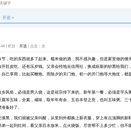
开选
>
:44 | 栏目：
开选
| 点击：
次
春节，吃的东西就多了起来。糯米做的酒，我不感兴趣，但是家里做的馒
放开肚皮吃。还有压岁钱。父亲会特地去信用社，换成崭新的钞票给我们
，自己享用，比如买鞭炮。而除夕的关门炮、初一的开门炮等大炮仗，都
敝乡风俗，必须是男人烧，这是祖宗传下来的。新年第一餐，必须是芋头
豆腐等五味，全素，咸味，取年年有余、五谷丰登之意，也叫五味粥。三
材准备好了。
还漆黑，我们就被父亲叫醒，从里到外都换上新衣服，穿上有点顶脚的新
弟弟一起到灶间，看父亲舀水放米，点火烧饭。尽管帮不上多少忙，但不