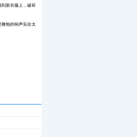
滴到新衣服上，破坏
是鞭炮的响声实在太