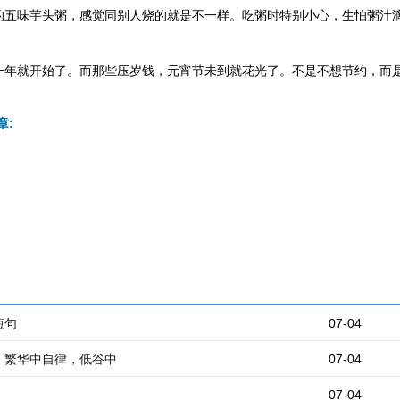
的五味芋头粥，感觉同别人烧的就是不一样。吃粥时特别小心，生怕粥汁
一年就开始了。而那些压岁钱，元宵节未到就花光了。不是不想节约，而
章:
短句
07-04
：繁华中自律，低谷中
07-04
07-04