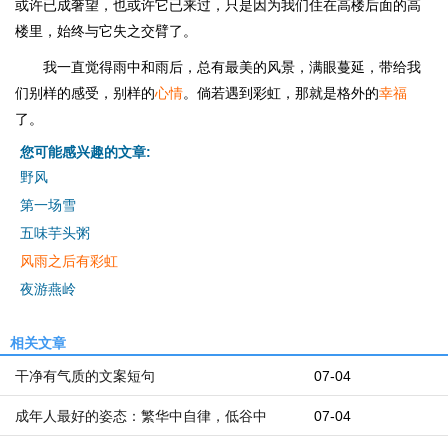
或许已成奢望，也或许它已来过，只是因为我们住在高楼后面的高
楼里，始终与它失之交臂了。
我一直觉得雨中和雨后，总有最美的风景，满眼蔓延，带给我
们别样的感受，别样的
心情
。倘若遇到彩虹，那就是格外的
幸福
了。
您可能感兴趣的文章:
野风
第一场雪
五味芋头粥
风雨之后有彩虹
夜游燕岭
相关文章
干净有气质的文案短句
07-04
成年人最好的姿态：繁华中自律，低谷中
07-04