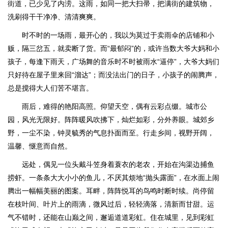
街道，已少见了内涝。这雨，如同一把大扫帚，把满街的建筑物，
洗刷得干干净净、清清爽爽。
时不时的一场雨，最开心的，我以为莫过于卖雨伞的店铺和小
贩，隔三岔五，就卖断了货。而“最郁闷”的，或许当数大爷大妈和小
孩子，每逢下雨天，广场舞的音乐时不时被雨水“逼停”，大爷大妈们
只好待在屋子里来回“溜达”；而没法出门的日子，小孩子的闹腾声，
总是搅得大人们苦不堪言。
雨后，难得的艳阳高照。仰望天空，偶有云彩点缀。城市公
园，风光无限好。阵阵暖风吹拂下，灿烂如彩，分外养眼。城郊乡
野，一尘不染，钟灵毓秀的气息扑面而至。行走乡间，视野开阔，
温馨、惬意而自然。
远处，偶见一位头戴斗笠身着蓑衣的老农，开始在沟渠边捕鱼
捞虾。一条条大大小小的鱼儿，不厌其烦地“抛头露面”，在水面上闹
腾出一幅幅美丽的图案。耳畔，阵阵悦耳的鸟鸣时断时续。尚停留
在枝叶间、叶片上的雨滴，微风过后，轻轻滴落，清新而甘甜。运
气不错时，还能在山巅之间，邂逅道道彩虹。住在城里，见到彩虹