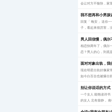
会让对方不愉快，家里
我不想再和小男孩
回复「 晚安 」送你
子，看起来很厉害，没
男人回信慢，偶尔
相恋快两年了，偶尔
恋？男人的心，到底是
面对对象出轨，我
现在明星出轨好像家
如今白百合也被爆出轨
别让你说话的方式
一个女人 能饱读诗书
的女人 北有柴静， 南有