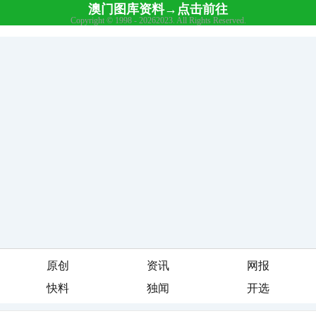
原创
资讯
网报
快料
独闻
开选