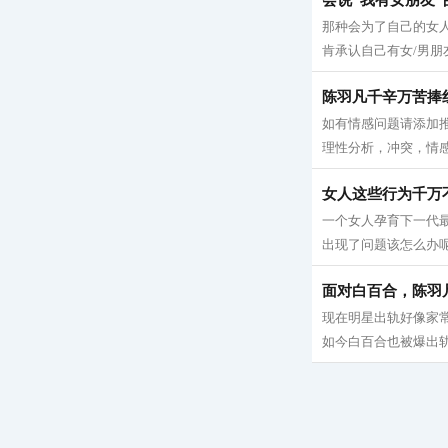
会说“我有女朋友
那种会为了自己的女人
肯承认自己有女/男朋
陈羽凡千辛万苦捧
如有情感问题请添加推荐
理性分析，冲突，情感理
女人这些行为千万
一个女人孕育下一代
出现了问题该怎么办呢
面对白百合，陈羽
现在明星出轨好像家
如今白百合也被爆出轨