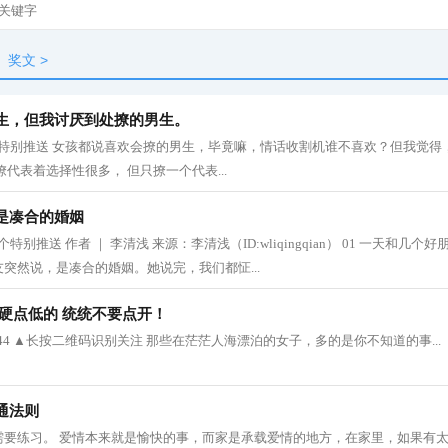
奖文
>
生，但我讨厌到处撩的男生。
个特别推送 女孩都说喜欢会撩的男生，毕竟嘛，情话收割机谁不喜欢？但我觉得
代表着选择性很多， 但只撩一个代表...
是凑合的婚姻
特别推送 作者 ｜ 李清浅 来源：李清浅（ID:wliqingqian） 01 一天和几
突然说，是凑合的婚姻。她说完，我们都怔...
硬点低的 统统不要点开！
ai8844 ▲长按二维码识别关注 那些在茫茫人海漂泊的女子，多的是你不知道的事...
通法则
需要练习。 爱情本来就是愉快的事，而家是承载爱情的地方，在家里，如果有