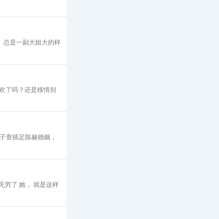
落。总是一副大姐大的样
欢了吗？还是移情别
张子萱插足陈赫婚姻，
无穷了 她， 就是这样