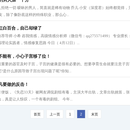
”的男人加一千分
拒绝一切 暧昧的男人，简直就是稀有动物 乔儿 小安（深度君）始终都觉得，
友，除了像卧底这样的特殊职业，那么心...
红白百合，自己却绿了
导师 小希 咨我情感，高级情感分析师（微信号：qq275571499） 专业擅
论实践者，情感修复思路 今日（ 4月12日）...
不能有，小心子宫移了位！
最重要的器官及时子宫，子宫的健康是很有必要的。想要孕育生命就要注意子宫
?是什么原因导致子宫出现问题了呢?你知...
凡要做的反击！
常便饭，《失恋33天》被网友调侃剧组有毒，主演大半出轨，文章出轨姚笛，
，真是让人惊叹，一个有毒的剧组。 今年...
首页
上一页
1
2
末页