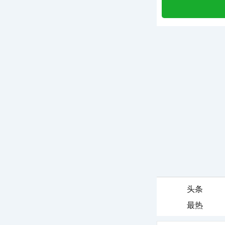
头条
最热