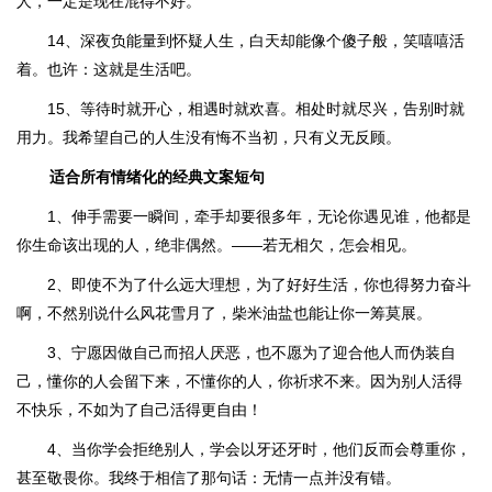
人，一定是现在混得不好。
14、深夜负能量到怀疑人生，白天却能像个傻子般，笑嘻嘻活
着。也许：这就是生活吧。
15、等待时就开心，相遇时就欢喜。相处时就尽兴，告别时就
用力。我希望自己的人生没有悔不当初，只有义无反顾。
适合所有情绪化的经典文案短句
1、伸手需要一瞬间，牵手却要很多年，无论你遇见谁，他都是
你生命该出现的人，绝非偶然。——若无相欠，怎会相见。
2、即使不为了什么远大理想，为了好好生活，你也得努力奋斗
啊，不然别说什么风花雪月了，柴米油盐也能让你一筹莫展。
3、宁愿因做自己而招人厌恶，也不愿为了迎合他人而伪装自
己，懂你的人会留下来，不懂你的人，你祈求不来。因为别人活得
不快乐，不如为了自己活得更自由！
4、当你学会拒绝别人，学会以牙还牙时，他们反而会尊重你，
甚至敬畏你。我终于相信了那句话：无情一点并没有错。