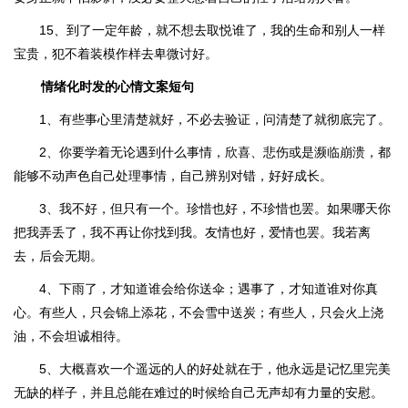
15、到了一定年龄，就不想去取悦谁了，我的生命和别人一样
宝贵，犯不着装模作样去卑微讨好。
情绪化时发的心情文案短句
1、有些事心里清楚就好，不必去验证，问清楚了就彻底完了。
2、你要学着无论遇到什么事情，欣喜、悲伤或是濒临崩溃，都
能够不动声色自己处理事情，自己辨别对错，好好成长。
3、我不好，但只有一个。珍惜也好，不珍惜也罢。如果哪天你
把我弄丢了，我不再让你找到我。友情也好，爱情也罢。我若离
去，后会无期。
4、下雨了，才知道谁会给你送伞；遇事了，才知道谁对你真
心。有些人，只会锦上添花，不会雪中送炭；有些人，只会火上浇
油，不会坦诚相待。
5、大概喜欢一个遥远的人的好处就在于，他永远是记忆里完美
无缺的样子，并且总能在难过的时候给自己无声却有力量的安慰。