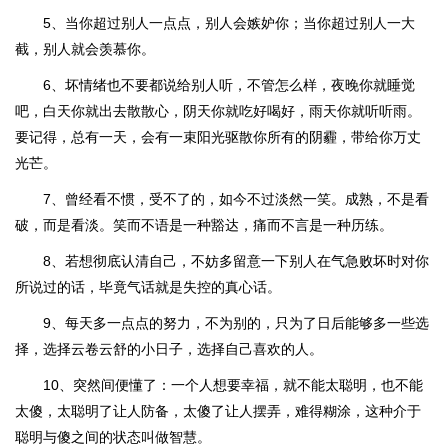
5、当你超过别人一点点，别人会嫉妒你；当你超过别人一大
截，别人就会羡慕你。
6、坏情绪也不要都说给别人听，不管怎么样，夜晚你就睡觉
吧，白天你就出去散散心，阴天你就吃好喝好，雨天你就听听雨。
要记得，总有一天，会有一束阳光驱散你所有的阴霾，带给你万丈
光芒。
7、曾经看不惯，受不了的，如今不过淡然一笑。成熟，不是看
破，而是看淡。笑而不语是一种豁达，痛而不言是一种历练。
8、若想彻底认清自己，不妨多留意一下别人在气急败坏时对你
所说过的话，毕竟气话就是失控的真心话。
9、每天多一点点的努力，不为别的，只为了日后能够多一些选
择，选择云卷云舒的小日子，选择自己喜欢的人。
10、突然间便懂了：一个人想要幸福，就不能太聪明，也不能
太傻，太聪明了让人防备，太傻了让人摆弄，难得糊涂，这种介于
聪明与傻之间的状态叫做智慧。