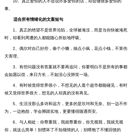
10、真正爱你的人不会说许多爱你的话，却会做很多爱你的
事。
适合所有情绪化的文案短句
1、真正的绝望不是世界沦陷，全球被淹没，而是当你快被淹死
时，却看到周遭的人都能随心所欲地呼吸。
2、偶尔对自己好些，偷个小懒，抽点小疯，花点小钱，不算伤
天害理。
3、有些问题没有答案就不要再追问，你要明白不是所有的事都
会如愿以偿，来日方长，不如没心没肺笑一场。
4、有时候觉得世界很小，不想见的人逛个超市都能碰见，有时
候又觉得世界很大，想见的人却真的没有再见。
5、生活没那么多诗和远方，更多的是坎坷和无奈。别一边不作
为，一边抱怨，学会脚踏实地，更要懂得随遇而安。
6、与人相处：你尊重我，我就尊重你，你无视我，我就无视
你，就这么简单！别惯坏了不知领情的人；别喂饱了不懂回馈的