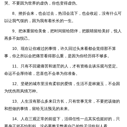
哭。不要因为世界的虚伪，你也变得虚伪。
8、挫折会来，也会过去，热泪会流下，也会收起，没有什么可
以让我气馁的，因为我有着长长的一生。
9、把体重留给美食，把时间留给陪伴，把眼睛留给美好，悦人
再多不如悦己。
10、现在让你难过的事情，许久回过头来看都会觉得那不算
事，你之所以会把痛苦看得那么重，是因为你经历得不够多。
11、只有不回避痛苦和迷茫的人，才有资格去谈乐观与坚定。
命运不会厚待谁，悲喜也不会单为你准备。
12、坚硬的城市里没有柔软的爱情，生活不是林黛玉，不会因
为忧伤而风情万种。
13、人生没有那么多来日方长，只有世事无常，不要把该做的
和想做的事情，留给无法预见的未来。
14、人在三观正常的前提下，活得任性一点其实也挺好的，只
要身正就不怕影斜，没必要整天憋着自己的性子活给别人看。