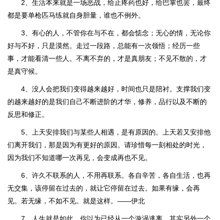
2、生活本来就是一场恶战，给止疼药也好，给巴掌也罢，最终
都是要单枪匹马练就自身胆量，谁也不例外。
3、有心的人，不管你在与不在，都会惦念；无心的情，无论你
好与不好，只是漠然。走过一段路，总能有一次领悟；经历一些
事，才能看清一些人。不离不弃的，才是真朋友；不见不散的，才
是真守候。
4、没人会把我们变得越来越好，时间也只是陪衬。支撑我们变
的越来越好的是我们自己不断进阶的才华，修养，品行以及不断的
反思和修正。
5、上天安排我们与某些人相遇，是有原因的。上天若又安排他
们离开我们，那是因为有更好的原因。请珍惜每一刻相处的时光，
因为我们不知道哪一次再见，会变成再也不见。
6、许久不联系的人，不用再联系。各自辛苦，各自生活，也再
无交集，该停留在过去的，就让它停留在过去。如果有缘，会再
见。若无缘，不如不见。就是这样。——伊北
7、人生就是如此，你以为已经从一个漩涡逃离，其实另外一个