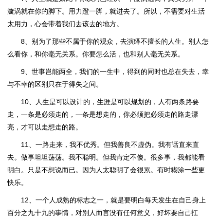
漩涡就在你的脚下。用力蹬一脚，就进去了。所以，不需要对生活
太用力，心会带着我们去该去的地方。
8、别为了那些不属于你的观众，去演绎不擅长的人生。别人怎
么看你，和你毫无关系。你要怎么活，也和别人毫无关系。
9、世事岂能两全，我们的一生中，得到的同时也总在失去，幸
与不幸的区别只在于得失之间。
10、人生是可以设计的，生涯是可以规划的，人有两条路要
走，一条是必须走的，一条是想走的，你必须把必须走的路走漂
亮，才可以走想走的路。
11、一路走来，我不优秀。但我善良不虚伪。我有话直来直
去。做事坦坦荡荡。我不聪明。但我肯定不傻。很多事，我都能看
明白。只是不想说而已。因为人太聪明了会很累。有时糊涂一些更
快乐。
12、一个人成熟的标志之一，就是要明白每天发生在自己身上
百分之九十九的事情，对别人而言没有任何意义，好坏要自己扛