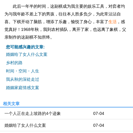
此后一年半的时间，这副棋成为我主要的娱乐工具，对弈者均
为与我年龄不差上下的男孩，往往本人胜多负少，为此常沾沾自
喜。下棋开动了脑筋，增添了乐趣，愉悦了身心，丰富了
生活
，感
觉真好！1968年秋，我到农村插队，离开了家，也远离了象棋，父
亲制作的这副棋不知所终。
您可能感兴趣的文章:
婚姻给了女人什么文案
乡村的路
时间・空间・人生
我从秋的深处走过
婚姻家庭情感文案
相关文章
一个人正在走上坡路的4个迹象
07-04
婚姻给了女人什么文案
07-04