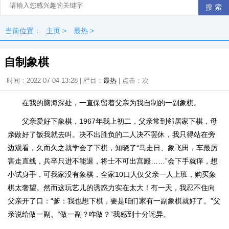
当前位置：
主页
>
最热
>
自制象棋
时间：2022-07-04 13:28 | 栏目：
最热
| 点击：
次
在我的脑海深处，一直保留着父亲为我自制的一副象棋。
父亲爱好下象棋，1967年我上初二，父亲常到邻居家下棋，母
亲做好了饭我就去叫。决不出胜负的二人决不罢休，我只得站在旁
边观看，久而久之就学会了下棋，知晓了“马走日、象飞田，车最厉
害走直线，兵卒只进不能退，将士不可出宫殿……”会下手就痒，想
小试身手，可我家没有象棋，全家10口人仅父亲一人上班，购买象
棋太奢望。然而这玩艺儿的诱惑力实在太大！有一天，我忍不住向
父亲开了口：“爹：我也想下棋，要是咱们家有一副象棋就好了。”父
亲说给做一副。“做一副？咋做？”我感到十分诧异。