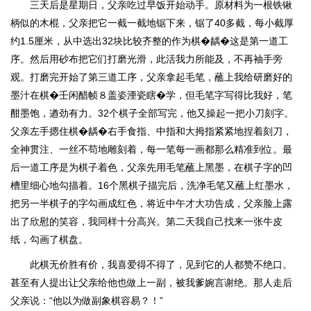
三天后是星期日，父亲吃过早饭开始动手。原材料为一根铁锹
柄似的木棍，父亲把它一截一截地锯下来，锯了40多截，每小截厚
约1.5厘米，从中选出32块比较齐整的作为棋�龋�这是第一道工
序。然后用砂布把它们打磨光滑，此活我力所能及，不再袖手旁
观。打磨完开始了第三道工序，父亲拿起毛笔，蘸上我给研磨好的
墨汁在棋�壬闲醋帧８盖姿湮瓷瞎�学，但毛笔字写得比我好，笔
酣墨饱，遒劲有力。32个棋子全部写完，他又操起一把小刀刻字。
父亲左手摁住棋�龋�右手食指、中指和大拇指紧紧地捏着刻刀，
全神贯注、一丝不苟地雕刻着，每一笔每一画都那么精准到位。最
后一道工序是为棋子着色，父亲先用毛笔蘸上黑墨，在棋子字的凹
槽里细心地勾描着。16个黑棋子描完后，洗净毛笔又蘸上红墨水，
把另一半棋子的字勾画成红色，将近中午才大功告成，父亲脸上露
出了欣慰的笑容，我同样十分高兴。第二天我自己找来一张牛皮
纸，勾画了棋盘。
此棋无价胜有价，我喜爱得不得了，见到它的人都赞不绝口。
甚至有人提出让父亲给他也做上一副，被我爹婉言谢绝。那人走后
父亲说：“他以为做副象棋容易？！”