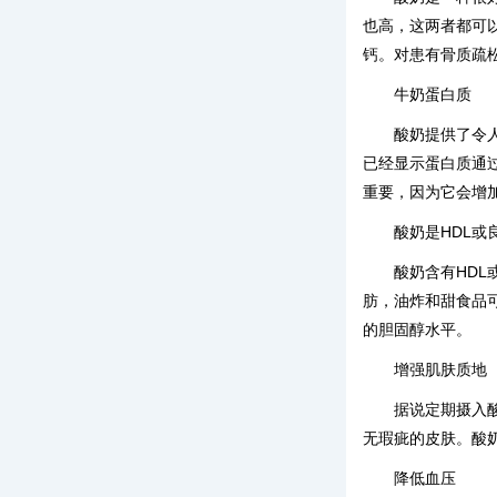
也高，这两者都可
钙。对患有骨质疏
牛奶蛋白质
酸奶提供了令人
已经显示蛋白质通
重要，因为它会增
酸奶是HDL或
酸奶含有HD
肪，油炸和甜食品
的胆固醇水平。
增强肌肤质地
据说定期摄入
无瑕疵的皮肤。酸
降低血压