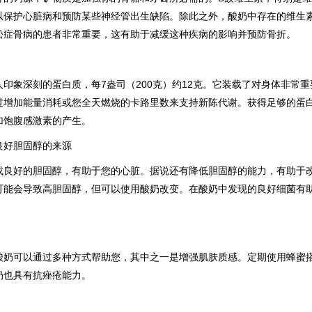
以保护心脏病和预防某些神经管出生缺陷。除此之外，酸奶中存在的维生
松症骨病的患者非常重要，这有助于减缓这种疾病的影响并预防骨折。
印象深刻的蛋白质，每7盎司（200克）约12克。它装载了对身体非常
过增加能量消耗或您全天燃烧的卡路里数来支持新陈代谢。获得足够的蛋
加饱腹感激素的产生。
良好胆固醇的来源
L或良好的胆固醇，有助于您的心脏。据说还有降低胆固醇的能力，有助于
可能会导致高胆固醇，但可以使用酸奶改变。在酸奶中发现的良好细菌有
酸奶可以通过多种方式帮助您，其中之一是增强肌肤质感。定期使用蜂蜜
奶也具有抗痤疮能力。